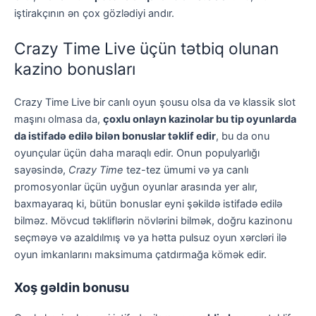
iştirakçının ən çox gözlədiyi andır.
Crazy Time Live üçün tətbiq olunan
kazino bonusları
Crazy Time Live bir canlı oyun şousu olsa da və klassik slot
maşını olmasa da,
çoxlu onlayn kazinolar bu tip oyunlarda
da istifadə edilə bilən bonuslar təklif edir
, bu da onu
oyunçular üçün daha maraqlı edir. Onun populyarlığı
sayəsində,
Crazy Time
tez-tez ümumi və ya canlı
promosyonlar üçün uyğun oyunlar arasında yer alır,
baxmayaraq ki, bütün bonuslar eyni şəkildə istifadə edilə
bilməz. Mövcud təkliflərin növlərini bilmək, doğru kazinonu
seçməyə və azaldılmış və ya hətta pulsuz oyun xərcləri ilə
oyun imkanlarını maksimuma çatdırmağa kömək edir.
Xoş gəldin bonusu