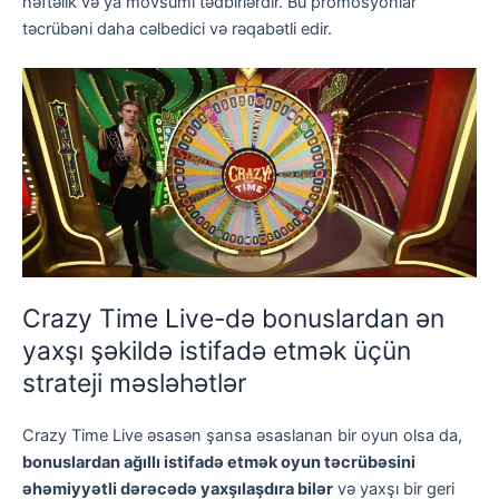
həftəlik və ya mövsümi tədbirlərdir. Bu promosyonlar
təcrübəni daha cəlbedici və rəqabətli edir.
Crazy Time Live-də bonuslardan ən
yaxşı şəkildə istifadə etmək üçün
strateji məsləhətlər
Crazy Time Live əsasən şansa əsaslanan bir oyun olsa da,
bonuslardan ağıllı istifadə etmək oyun təcrübəsini
əhəmiyyətli dərəcədə yaxşılaşdıra bilər
və yaxşı bir geri