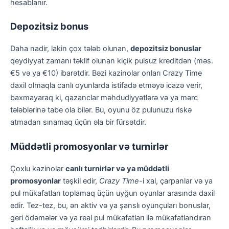
hesablanır.
Depozitsiz bonus
Daha nadir, lakin çox tələb olunan,
depozitsiz bonuslar
qeydiyyat zamanı təklif olunan kiçik pulsuz kreditdən (məs.
€5 və ya €10) ibarətdir. Bəzi kazinolar onları Crazy Time
daxil olmaqla canlı oyunlarda istifadə etməyə icazə verir,
baxmayaraq ki, qazanclar məhdudiyyətlərə və ya mərc
tələblərinə tabe ola bilər. Bu, oyunu öz pulunuzu riskə
atmadan sınamaq üçün əla bir fürsətdir.
Müddətli promosyonlar və turnirlər
Çoxlu kazinolar
canlı turnirlər və ya müddətli
promosyonlar
təşkil edir,
Crazy Time
-i xal, çarpanlar və ya
pul mükafatları toplamaq üçün uyğun oyunlar arasında daxil
edir. Tez-tez, bu, ən aktiv və ya şanslı oyunçuları bonuslar,
geri ödəmələr və ya real pul mükafatları ilə mükafatlandıran