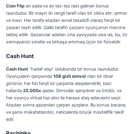
Coin Flip
ən sadə və ən tez-tez rast gəlinən bonus
raundudur. Bir maşın iki rəngli tərəfi olan bir sikkə atır: qırmızı
və mavi. Hər tərəfə atışdan əvvəl təsadüfi olaraq fərqli bir
çarpan təyin edilir. Qalib tərəfin çarpanı oyunçunun mərcinə
tətbiq edilir. Qazanclar adətən orta səviyyədə olsa da, bu, öz
sərmayənizi sürətlə və birbaşa artırmaq üçün bir fürsətdir.
Cash Hunt
Cash Hunt
“hədəf atışı” üslubunda bir bonus raundudur.
Oyunçuların qarşısında
108 gizli simvol
olan bir divar
görünür, hər biri fərqli bir çarpanla əlaqələndirilir, bəzi
hallarda
25.000x
qədər. Simvollar qarışdırılır və örtülür, və
hər oyunçu virtual top atıcı ilə haraya atəş edəcəyini seçir.
Atışdan sonra qazanılan çarpan açıqlanır. Bu bonus bacarıq
və şansı mükafatlandırır, nəticələrdə böyük müxtəliflik təklif
edir.
Pachinko