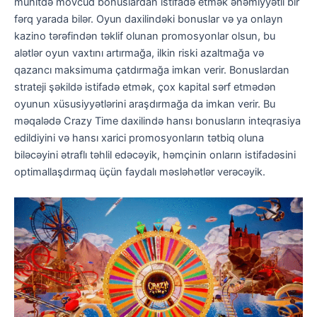
mühitdə mövcud bonuslardan istifadə etmək əhəmiyyətli bir
fərq yarada bilər. Oyun daxilindəki bonuslar və ya onlayn
kazino tərəfindən təklif olunan promosyonlar olsun, bu
alətlər oyun vaxtını artırmağa, ilkin riski azaltmağa və
qazancı maksimuma çatdırmağa imkan verir. Bonuslardan
strateji şəkildə istifadə etmək, çox kapital sərf etmədən
oyunun xüsusiyyətlərini araşdırmağa da imkan verir. Bu
məqalədə Crazy Time daxilində hansı bonusların inteqrasiya
edildiyini və hansı xarici promosyonların tətbiq oluna
biləcəyini ətraflı təhlil edəcəyik, həmçinin onların istifadəsini
optimallaşdırmaq üçün faydalı məsləhətlər verəcəyik.