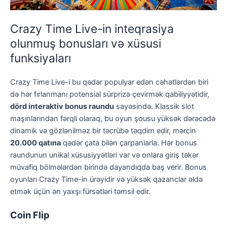
Crazy Time Live-in inteqrasiya
olunmuş bonusları və xüsusi
funksiyaları
Crazy Time Live-i bu qədər populyar edən cəhətlərdən biri
də hər fırlanmanı potensial sürprizə çevirmək qabiliyyətidir,
dörd interaktiv bonus raundu
sayəsində. Klassik slot
maşınlarından fərqli olaraq, bu oyun şousu yüksək dərəcədə
dinamik və gözlənilməz bir təcrübə təqdim edir, mərcin
20.000 qatına
qədər çata bilən çarpanlarla. Hər bonus
raundunun unikal xüsusiyyətləri var və onlara giriş təkər
müvafiq bölmələrdən birində dayandıqda baş verir. Bonus
oyunları Crazy Time-in ürəyidir və yüksək qazanclar əldə
etmək üçün ən yaxşı fürsətləri təmsil edir.
Coin Flip