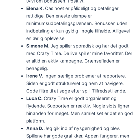
tvivl om bonussen. Positivt.
Elena K.
Casinoet er pålideligt og betalinger
rettidige. Den eneste ulempe er
minimumsudbetalingsgrænsen. Bonussen uden
indbetaling er kun gyldig i nogle tilfælde. Alligevel
en ærlig oplevelse.
Simone M.
Jeg spiller sporadisk og har det godt
med Crazy Time. De live spil er mine favoritter. Der
er altid en aktiv kampagne. Grænsefladen er
behagelig.
Irene V.
Ingen særlige problemer at rapportere.
Siden er godt struktureret og nem at navigere.
Gode filtre til at søge efter spil. Tilfredsstillende.
Luca C.
Crazy Time er godt organiseret og
flydende. Supporten er reaktiv. Nogle slots ligner
hinanden for meget. Men samlet set er det en god
platform.
Anna D.
Jeg gik ind af nysgerrighed og blev.
Spillene har gode grafikker. Appen fungerer, men