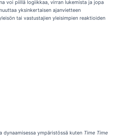
 voi piillä logiikkaa, virran lukemista ja jopa
 muuttaa yksinkertaisen ajanvietteen
isön tai vastustajien yleisimpien reaktioiden
jopa dynaamisessa ympäristössä kuten
Time Time