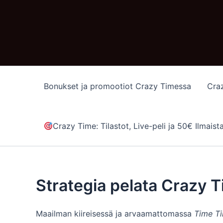
Siirry
sisältöön
Bonukset ja promootiot Crazy Timessa
Craz
Crazy Time: Tilastot, Live-peli ja 50€ Ilmais
Strategia pelata Crazy T
Maailman kiireisessä ja arvaamattomassa
Time Ti