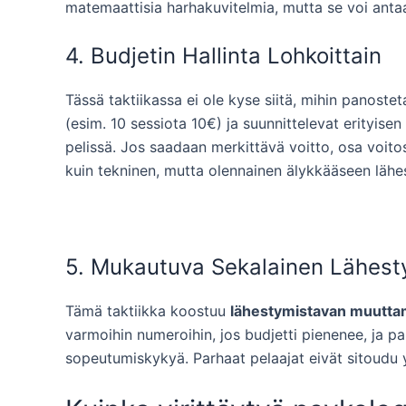
matemaattisia harhakuvitelmia, mutta se voi antaa 
4. Budjetin Hallinta Lohkoittain
Tässä taktiikassa ei ole kyse siitä, mihin panoste
(esim. 10 sessiota 10€) ja suunnittelevat erityisen
pelissä. Jos saadaan merkittävä voitto, osa voito
kuin tekninen, mutta olennainen älykkääseen läh
5. Mukautuva Sekalainen Lähest
Tämä taktiikka koostuu
lähestymistavan muutta
varmoihin numeroihin, jos budjetti pienenee, ja pal
sopeutumiskykyä. Parhaat pelaajat eivät sitoudu y