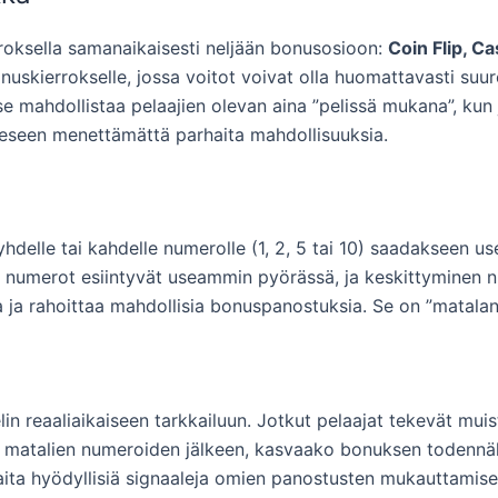
roksella samanaikaisesti neljään bonusosioon:
Coin Flip, C
onuskierrokselle, jossa voitot voivat olla huomattavasti su
 se mahdollistaa pelaajien olevan aina ”pelissä mukana”, ku
hteeseen menettämättä parhaita mahdollisuuksia.
yhdelle tai kahdelle numerolle (1, 2, 5 tai 10) saadakseen 
t numerot esiintyvät useammin pyörässä, ja keskittyminen n
 ja rahoittaa mahdollisia bonuspanostuksia. Se on ”matalan ris
in reaaliaikaiseen tarkkailuun. Jotkut pelaajat tekevät mui
n matalien numeroiden jälkeen, kasvaako bonuksen todennäköi
avaita hyödyllisiä signaaleja omien panostusten mukauttamise