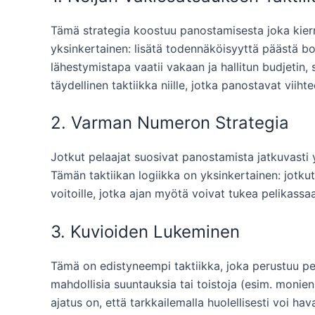
Tämä strategia koostuu panostamisesta joka kier
yksinkertainen: lisätä todennäköisyyttä päästä b
lähestymistapa vaatii vakaan ja hallitun budjetin,
täydellinen taktiikka niille, jotka panostavat vii
2. Varman Numeron Strategia
Jotkut pelaajat suosivat panostamista jatkuvasti 
Tämän taktiikan logiikka on yksinkertainen: jotku
voitoille, jotka ajan myötä voivat tukea pelikassaa
3. Kuvioiden Lukeminen
Tämä on edistyneempi taktiikka, joka perustuu pel
mahdollisia suuntauksia tai toistoja (esim. monie
ajatus on, että tarkkailemalla huolellisesti voi h