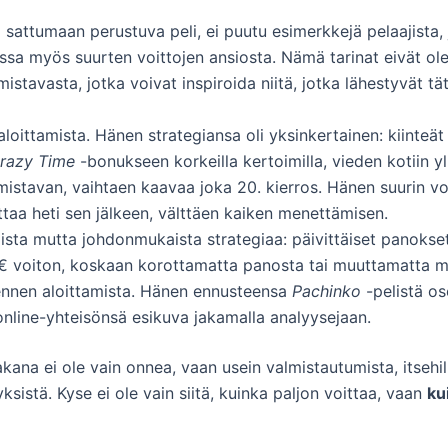
sattumaan perustuva peli, ei puutu esimerkkejä pelaajista
sissa myös suurten voittojen ansiosta. Nämä tarinat eivät o
istavasta, jotka voivat inspiroida niitä, jotka lähestyvät tä
 aloittamista. Hänen strategiansa oli yksinkertainen: kiint
razy Time
-bonukseen korkeilla kertoimilla, vieden kotiin yl
mistavan, vaihtaen kaavaa joka 20. kierros. Hänen suurin vo
ttaa heti sen jälkeen, välttäen kaiken menettämisen.
taista mutta johdonmukaista strategiaa: päivittäiset panoks
00€ voiton, koskaan korottamatta panosta tai muuttamatta 
 ennen aloittamista. Hänen ennusteensa
Pachinko
-pelistä oso
 online-yhteisönsä esikuva jakamalla analyysejaan.
kana ei ole vain onnea, vaan usein valmistautumista, itsehill
istä. Kyse ei ole vain siitä, kuinka paljon voittaa, vaan
ku