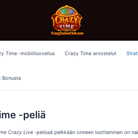
y Time -mobiilisovellus
Crazy Time arvostelut
Stra
ta Bonusta
ime -peliä
me Crazy Live
-pelissä pelkkään onneen luottaminen on naii