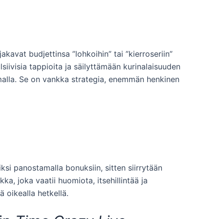
jakavat budjettinsa ”lohkoihin” tai ”kierroseriin”
lsiivisia tappioita ja säilyttämään kurinalaisuuden
elmalla. Se on vankka strategia, enemmän henkinen
ksi panostamalla bonuksiin, sitten siirrytään
ka, joka vaatii huomiota, itsehillintää ja
 oikealla hetkellä.