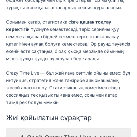
бюджет басқаруымен біріктіре отырып, сіз мақсатты,
тұрақты және қанағаттанарлық сессия құра аласыз.
Сонымен қатар, статистика сізге
қашан тоқтау
керектігін
түсінуге көмектеседі, теріс серияны қуу
немесе әрқашан бірдей сегменттерге ставка жасау
қателігінен аулақ болуға көмектеседі. Әр раунд тәуелсіз
екенін есте сақтаңыз, бірақ қысқа мерзімде ойынның
мінез-құлқы құнды нұсқаулар бере алады.
Crazy Time Live — бұл жай ғана сәттілік ойыны емес: бұл
интуиция, стратегия және тәжірибе айырмашылық
жасай алатын шоу. Статистиканың көмегімен сіздің
сессияңыз тек қызықты ғана емес, сонымен қатар
тиімдірек болуы мүмкін.
Жиі қойылатын сұрақтар