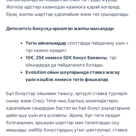
Жеткізу әдістері казинодан казиноға қарай өзгереді,
бірақ жалпы шарттар қарапайым және тез орындалады.
Депозитсіз бонусқа арналған жалпы мысалдар:
Тегін айналымдар
слоттарда пайдалану үшін +
тірі казино кредиті.
10€, 25€ немесе 50€ бонус балансы
, тірі
ойындарда да пайдалануға болады.
Evolution ойын шоуларында ставка жасау
үшін кэшбэк немесе тегін фишкалар
.
Бұл бонустар ойынмен танысу, әртүрлі ставка түрлерін
сынау және Crazy Time-ның барлық мүмкіндіктерін,
қарапайым сандардан бастап ең бай бонус раундтарына
дейін ашу үшін өте қолайлы. Әрине, бұл тегін кредит
болғанымен, әрқашан шарттар мен талаптарды оқу
маңызды: кейбір бонустардың ұтыс шектеулері, ставка