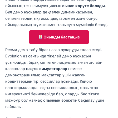
ойынның тегін симуляциясын
сынап көруге болады
.
Бұл демо нұсқалар дөңгелек динамикасымен,
сегменттердің ықтималдықтарымен және бонус
ойындарының жұмысымен танысуға мүмкіндік береді.
Ойынды бастаңыз
Ресми демо табу біраз назар аударуды талап етеді.
Evolution өз сайтында тікелей демо нұсқасын
ұсынбайды, бірақ көптеген лицензияланған онлайн
казинолар
нақты симуляторлар
немесе
демонстрациялық мақсаттар үшін жалған
кредиттермен тірі сессиялар ұсынады. Кейбір
платформаларда нақты сессиялардың жазылған
интерактивті бейнелері де бар, оларды бәс тігуге
мәжбүр болмай-ақ ойынның әрекетін бақылау үшін
пайдалы.