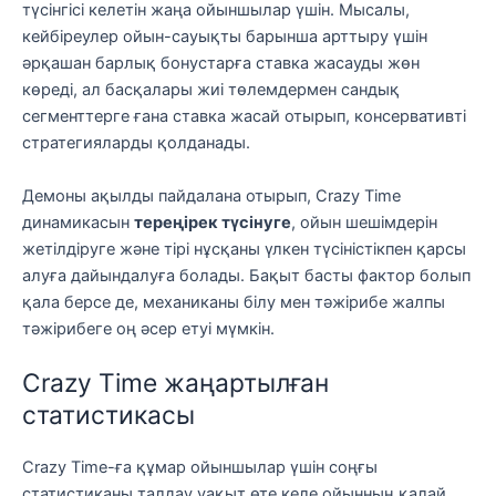
түсінгісі келетін жаңа ойыншылар үшін. Мысалы,
кейбіреулер ойын-сауықты барынша арттыру үшін
әрқашан барлық бонустарға ставка жасауды жөн
көреді, ал басқалары жиі төлемдермен сандық
сегменттерге ғана ставка жасай отырып, консервативті
стратегияларды қолданады.
Демоны ақылды пайдалана отырып, Crazy Time
динамикасын
тереңірек түсінуге
, ойын шешімдерін
жетілдіруге және тірі нұсқаны үлкен түсіністікпен қарсы
алуға дайындалуға болады. Бақыт басты фактор болып
қала берсе де, механиканы білу мен тәжірибе жалпы
тәжірибеге оң әсер етуі мүмкін.
Crazy Time жаңартылған
статистикасы
Crazy Time-ға құмар ойыншылар үшін соңғы
статистиканы талдау уақыт өте келе ойынның қалай