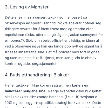
3. Lesing av Mønster
Dette er ein meir avansert taktikk som er basert på
observasjon av spelet i sanntid. Nokre spelarar noterer seg
tidlegare resultat for å identifisere mogleg trendar eller
repetisjonar (f.eks. etter mange låge tal, aukar sannsynet for
ein bonus?). Sjølv om spelet offisielt er tilfeldig, er ideen at
ved å observere nøye kan ein fange opp nyttige signal for å
tilpasse innsatsane sine. Det må brukast med forsiktigheit
og utan matematiske illusjonar, men kan gi ein følelse av
kontroll og auke engasjementet.
4. Budsjetthandtering i Blokker
Her er taktikken ikkje kor ein satsar, men
korleis ein
handterer pengane sine
. Mange ekspertar deler budsjettet
sitt i «blokker» eller «runde batchar» (f.eks. 10 sesjonar à
10€) og planlegg ein spesifikk strategi for kvar blokk. Dette