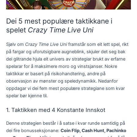
Dei 5 mest populære taktikkane i
spelet
Crazy Time Live Uni
Sjølv om
Crazy Time Live Uni
framstår som eit lett spel, rikt
på fargar og uforutsigbare augneblink, skjuler det seg bak
dei glitrande hjula eit univers av strategiar brukt av erfarne
spelarar for å maksimere moro og vinstsjanser. Nokre
taktikkar er basert på risikohandtering, andre på
observasjon av mønster og speledynamikk. Nedanfor
oppdagar vi dei fem mest populære strategiane som kvar
spelar bør kjenne til.
1. Taktikken med 4 Konstante Innskot
Denne strategien består i å satse i kvar runde samtidig på
dei fire bonusseksjonane:
Coin Flip, Cash Hunt, Pachinko