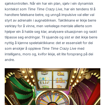
sjølvkontrollen. Når ein har ein plan, sjølv i ein dynamisk
kontekst som
Time Time Crazy Live
, har ein tendens til å
handtere følelsane betre, og unngå impulsive val eller val
styrt av adrenalin i augneblinken. Taktikkane er ikkje berre
verktøy for å vinne, men verkelege mentale allierte som
hjelper ein å halde seg klar, analysere situasjonen og raskt
tilpasse seg endringar. Til sjuande og sist er det ikkje berre
nyttig å kjenne speletaktikkane: det er essensielt for dei
som ønskjer å oppleve
Time Time Crazy Live
med
intelligens, moro og, kvifor ikkje, eit lite forsprang på dei
andre.