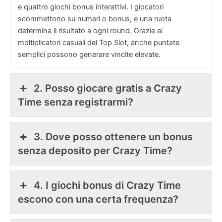
e quattro giochi bonus interattivi. I giocatori
scommettono su numeri o bonus, e una ruota
determina il risultato a ogni round. Grazie ai
moltiplicatori casuali del Top Slot, anche puntate
semplici possono generare vincite elevate.
2. Posso giocare gratis a Crazy
Time senza registrarmi?
3. Dove posso ottenere un bonus
senza deposito per Crazy Time?
4. I giochi bonus di Crazy Time
escono con una certa frequenza?