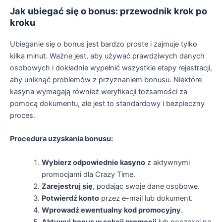
Jak ubiegać się o bonus: przewodnik krok po
kroku
Ubieganie się o bonus jest bardzo proste i zajmuje tylko
kilka minut. Ważne jest, aby używać prawdziwych danych
osobowych i dokładnie wypełnić wszystkie etapy rejestracji,
aby uniknąć problemów z przyznaniem bonusu. Niektóre
kasyna wymagają również weryfikacji tożsamości za
pomocą dokumentu, ale jest to standardowy i bezpieczny
proces.
Procedura uzyskania bonusu:
Wybierz odpowiednie kasyno
z aktywnymi
promocjami dla Crazy Time.
Zarejestruj się
, podając swoje dane osobowe.
Potwierdź konto
przez e-mail lub dokument.
Wprowadź ewentualny kod promocyjny
.
Aktywuj bonus w sekcji promocji
lub poczekaj na