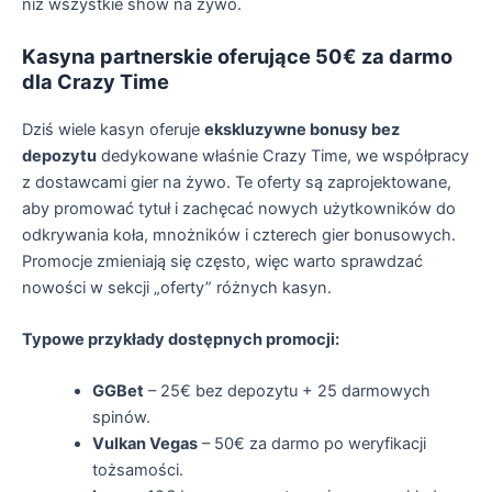
niż wszystkie show na żywo.
Kasyna partnerskie oferujące 50€ za darmo
dla Crazy Time
Dziś wiele kasyn oferuje
ekskluzywne bonusy bez
depozytu
dedykowane właśnie Crazy Time, we współpracy
z dostawcami gier na żywo. Te oferty są zaprojektowane,
aby promować tytuł i zachęcać nowych użytkowników do
odkrywania koła, mnożników i czterech gier bonusowych.
Promocje zmieniają się często, więc warto sprawdzać
nowości w sekcji „oferty” różnych kasyn.
Typowe przykłady dostępnych promocji:
GGBet
– 25€ bez depozytu + 25 darmowych
spinów.
Vulkan Vegas
– 50€ za darmo po weryfikacji
tożsamości.