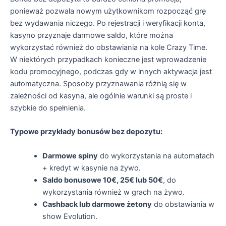
ponieważ pozwala nowym użytkownikom rozpocząć grę
bez wydawania niczego. Po rejestracji i weryfikacji konta,
kasyno przyznaje darmowe saldo, które można
wykorzystać również do obstawiania na kole Crazy Time.
W niektórych przypadkach konieczne jest wprowadzenie
kodu promocyjnego, podczas gdy w innych aktywacja jest
automatyczna. Sposoby przyznawania różnią się w
zależności od kasyna, ale ogólnie warunki są proste i
szybkie do spełnienia.
Typowe przykłady bonusów bez depozytu:
Darmowe spiny
do wykorzystania na automatach
+ kredyt w kasynie na żywo.
Saldo bonusowe 10€, 25€ lub 50€
, do
wykorzystania również w grach na żywo.
Cashback lub darmowe żetony
do obstawiania w
show Evolution.