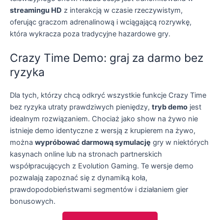
streamingu HD
z interakcją w czasie rzeczywistym,
oferując graczom adrenalinową i wciągającą rozrywkę,
która wykracza poza tradycyjne hazardowe gry.
Crazy Time Demo: graj za darmo bez
ryzyka
Dla tych, którzy chcą odkryć wszystkie funkcje Crazy Time
bez ryzyka utraty prawdziwych pieniędzy,
tryb demo
jest
idealnym rozwiązaniem. Chociaż jako show na żywo nie
istnieje demo identyczne z wersją z krupierem na żywo,
można
wypróbować darmową symulację
gry w niektórych
kasynach online lub na stronach partnerskich
współpracujących z Evolution Gaming. Te wersje demo
pozwalają zapoznać się z dynamiką koła,
prawdopodobieństwami segmentów i działaniem gier
bonusowych.