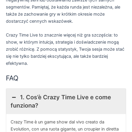
segmentów. Pamiętaj, że każda runda jest niezależna, ale
także że zachowanie gry w krótkim okresie może
dostarczyć cennych wskazówek.
Crazy Time Live to znacznie więcej niż gra szczęścia: to
show, w którym intuicja, strategia i doświadczenie mogą
zrobić różnicę. Z pomocą statystyk, Twoja sesja może stać
się nie tylko bardziej ekscytująca, ale także bardziej
efektywna.
FAQ
1. Cos’è Crazy Time Live e come
funziona?
Crazy Time è un game show dal vivo creato da
Evolution, con una ruota gigante, un croupier in diretta