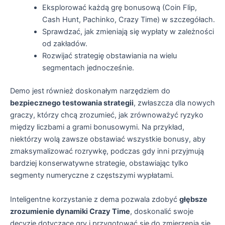
Eksplorować każdą grę bonusową (Coin Flip,
Cash Hunt, Pachinko, Crazy Time) w szczegółach.
Sprawdzać, jak zmieniają się wypłaty w zależności
od zakładów.
Rozwijać strategię obstawiania na wielu
segmentach jednocześnie.
Demo jest również doskonałym narzędziem do
bezpiecznego testowania strategii
, zwłaszcza dla nowych
graczy, którzy chcą zrozumieć, jak zrównoważyć ryzyko
między liczbami a grami bonusowymi. Na przykład,
niektórzy wolą zawsze obstawiać wszystkie bonusy, aby
zmaksymalizować rozrywkę, podczas gdy inni przyjmują
bardziej konserwatywne strategie, obstawiając tylko
segmenty numeryczne z częstszymi wypłatami.
Inteligentne korzystanie z dema pozwala zdobyć
głębsze
zrozumienie dynamiki Crazy Time
, doskonalić swoje
decyzje dotyczące gry i przygotować się do zmierzenia się