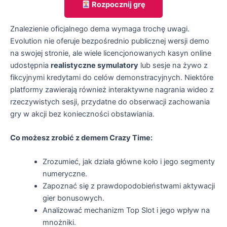
Rozpocznij grę
Znalezienie oficjalnego dema wymaga trochę uwagi.
Evolution nie oferuje bezpośrednio publicznej wersji demo
na swojej stronie, ale wiele licencjonowanych kasyn online
udostępnia
realistyczne symulatory
lub sesje na żywo z
fikcyjnymi kredytami do celów demonstracyjnych. Niektóre
platformy zawierają również interaktywne nagrania wideo z
rzeczywistych sesji, przydatne do obserwacji zachowania
gry w akcji bez konieczności obstawiania.
Co możesz zrobić z demem Crazy Time:
Zrozumieć, jak działa główne koło i jego segmenty
numeryczne.
Zapoznać się z prawdopodobieństwami aktywacji
gier bonusowych.
Analizować mechanizm Top Slot i jego wpływ na
mnożniki.