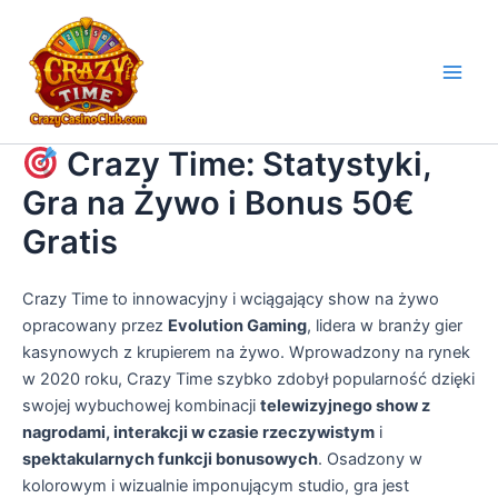
Przejdź
do
treści
Main
Men
Crazy Time: Statystyki,
Gra na Żywo i Bonus 50€
Gratis
Crazy Time to innowacyjny i wciągający show na żywo
opracowany przez
Evolution Gaming
, lidera w branży gier
kasynowych z krupierem na żywo. Wprowadzony na rynek
w 2020 roku, Crazy Time szybko zdobył popularność dzięki
swojej wybuchowej kombinacji
telewizyjnego show z
nagrodami, interakcji w czasie rzeczywistym
i
spektakularnych funkcji bonusowych
. Osadzony w
kolorowym i wizualnie imponującym studio, gra jest