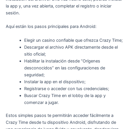
la app y, una vez abierta, completar el registro o iniciar
sesión.
Aquí están los pasos principales para Android:
Elegir un casino confiable que ofrezca Crazy Time;
Descargar el archivo APK directamente desde el
sitio oficial;
Habilitar la instalación desde “Orígenes
desconocidos” en las configuraciones de
seguridad;
Instalar la app en el dispositivo;
Registrarse o acceder con tus credenciales;
Buscar Crazy Time en el lobby de la app y
comenzar a jugar.
Estos simples pasos te permitirán acceder fácilmente a
Crazy Time desde tu dispositivo Android, disfrutando de