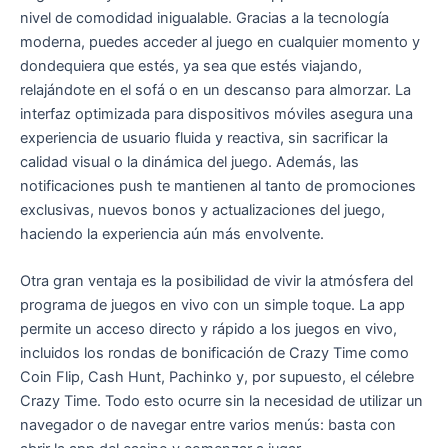
nivel de comodidad inigualable. Gracias a la tecnología
moderna, puedes acceder al juego en cualquier momento y
dondequiera que estés, ya sea que estés viajando,
relajándote en el sofá o en un descanso para almorzar. La
interfaz optimizada para dispositivos móviles asegura una
experiencia de usuario fluida y reactiva, sin sacrificar la
calidad visual o la dinámica del juego. Además, las
notificaciones push te mantienen al tanto de promociones
exclusivas, nuevos bonos y actualizaciones del juego,
haciendo la experiencia aún más envolvente.
Otra gran ventaja es la posibilidad de vivir la atmósfera del
programa de juegos en vivo con un simple toque. La app
permite un acceso directo y rápido a los juegos en vivo,
incluidos los rondas de bonificación de Crazy Time como
Coin Flip, Cash Hunt, Pachinko y, por supuesto, el célebre
Crazy Time. Todo esto ocurre sin la necesidad de utilizar un
navegador o de navegar entre varios menús: basta con