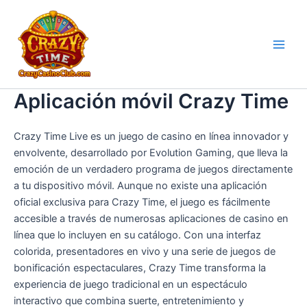
Ir
al
contenido
Main
Men
Aplicación móvil Crazy Time
Crazy Time Live es un juego de casino en línea innovador y
envolvente, desarrollado por Evolution Gaming, que lleva la
emoción de un verdadero programa de juegos directamente
a tu dispositivo móvil. Aunque no existe una aplicación
oficial exclusiva para Crazy Time, el juego es fácilmente
accesible a través de numerosas aplicaciones de casino en
línea que lo incluyen en su catálogo. Con una interfaz
colorida, presentadores en vivo y una serie de juegos de
bonificación espectaculares, Crazy Time transforma la
experiencia de juego tradicional en un espectáculo
interactivo que combina suerte, entretenimiento y