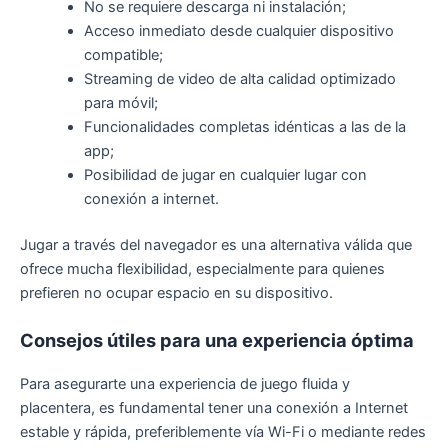
No se requiere descarga ni instalación;
Acceso inmediato desde cualquier dispositivo
compatible;
Streaming de video de alta calidad optimizado
para móvil;
Funcionalidades completas idénticas a las de la
app;
Posibilidad de jugar en cualquier lugar con
conexión a internet.
Jugar a través del navegador es una alternativa válida que
ofrece mucha flexibilidad, especialmente para quienes
prefieren no ocupar espacio en su dispositivo.
Consejos útiles para una experiencia óptima
Para asegurarte una experiencia de juego fluida y
placentera, es fundamental tener una conexión a Internet
estable y rápida, preferiblemente vía Wi-Fi o mediante redes