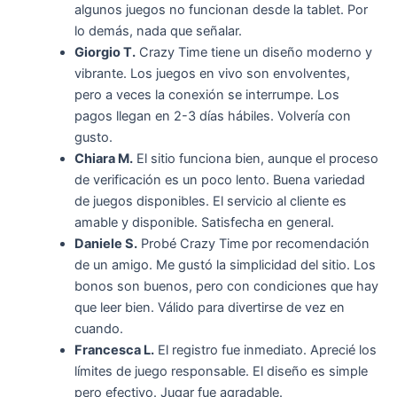
algunos juegos no funcionan desde la tablet. Por
lo demás, nada que señalar.
Giorgio T.
Crazy Time tiene un diseño moderno y
vibrante. Los juegos en vivo son envolventes,
pero a veces la conexión se interrumpe. Los
pagos llegan en 2-3 días hábiles. Volvería con
gusto.
Chiara M.
El sitio funciona bien, aunque el proceso
de verificación es un poco lento. Buena variedad
de juegos disponibles. El servicio al cliente es
amable y disponible. Satisfecha en general.
Daniele S.
Probé Crazy Time por recomendación
de un amigo. Me gustó la simplicidad del sitio. Los
bonos son buenos, pero con condiciones que hay
que leer bien. Válido para divertirse de vez en
cuando.
Francesca L.
El registro fue inmediato. Aprecié los
límites de juego responsable. El diseño es simple
pero efectivo. Jugar fue agradable.