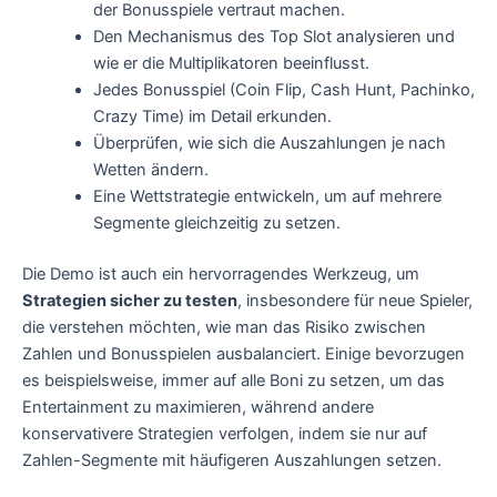
der Bonusspiele vertraut machen.
Den Mechanismus des Top Slot analysieren und
wie er die Multiplikatoren beeinflusst.
Jedes Bonusspiel (Coin Flip, Cash Hunt, Pachinko,
Crazy Time) im Detail erkunden.
Überprüfen, wie sich die Auszahlungen je nach
Wetten ändern.
Eine Wettstrategie entwickeln, um auf mehrere
Segmente gleichzeitig zu setzen.
Die Demo ist auch ein hervorragendes Werkzeug, um
Strategien sicher zu testen
, insbesondere für neue Spieler,
die verstehen möchten, wie man das Risiko zwischen
Zahlen und Bonusspielen ausbalanciert. Einige bevorzugen
es beispielsweise, immer auf alle Boni zu setzen, um das
Entertainment zu maximieren, während andere
konservativere Strategien verfolgen, indem sie nur auf
Zahlen-Segmente mit häufigeren Auszahlungen setzen.