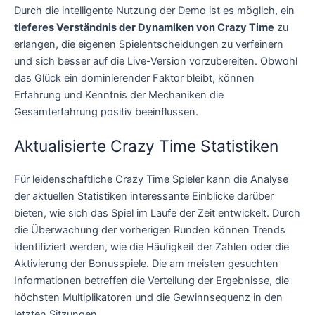
Durch die intelligente Nutzung der Demo ist es möglich, ein
tieferes Verständnis der Dynamiken von Crazy Time
zu
erlangen, die eigenen Spielentscheidungen zu verfeinern
und sich besser auf die Live-Version vorzubereiten. Obwohl
das Glück ein dominierender Faktor bleibt, können
Erfahrung und Kenntnis der Mechaniken die
Gesamterfahrung positiv beeinflussen.
Aktualisierte Crazy Time Statistiken
Für leidenschaftliche Crazy Time Spieler kann die Analyse
der aktuellen Statistiken interessante Einblicke darüber
bieten, wie sich das Spiel im Laufe der Zeit entwickelt. Durch
die Überwachung der vorherigen Runden können Trends
identifiziert werden, wie die Häufigkeit der Zahlen oder die
Aktivierung der Bonusspiele. Die am meisten gesuchten
Informationen betreffen die Verteilung der Ergebnisse, die
höchsten Multiplikatoren und die Gewinnsequenz in den
letzten Sitzungen.