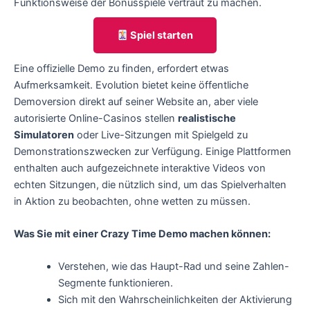
Funktionsweise der Bonusspiele vertraut zu machen.
Spiel starten
Eine offizielle Demo zu finden, erfordert etwas
Aufmerksamkeit. Evolution bietet keine öffentliche
Demoversion direkt auf seiner Website an, aber viele
autorisierte Online-Casinos stellen
realistische
Simulatoren
oder Live-Sitzungen mit Spielgeld zu
Demonstrationszwecken zur Verfügung. Einige Plattformen
enthalten auch aufgezeichnete interaktive Videos von
echten Sitzungen, die nützlich sind, um das Spielverhalten
in Aktion zu beobachten, ohne wetten zu müssen.
Was Sie mit einer Crazy Time Demo machen können:
Verstehen, wie das Haupt-Rad und seine Zahlen-
Segmente funktionieren.
Sich mit den Wahrscheinlichkeiten der Aktivierung