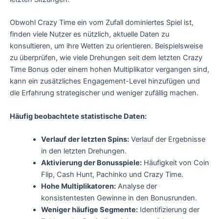
Obwohl Crazy Time ein vom Zufall dominiertes Spiel ist,
finden viele Nutzer es nützlich, aktuelle Daten zu
konsultieren, um ihre Wetten zu orientieren. Beispielsweise
zu überprüfen, wie viele Drehungen seit dem letzten Crazy
Time Bonus oder einem hohen Multiplikator vergangen sind,
kann ein zusätzliches Engagement-Level hinzufügen und
die Erfahrung strategischer und weniger zufällig machen.
Häufig beobachtete statistische Daten:
Verlauf der letzten Spins:
Verlauf der Ergebnisse
in den letzten Drehungen.
Aktivierung der Bonusspiele:
Häufigkeit von Coin
Flip, Cash Hunt, Pachinko und Crazy Time.
Hohe Multiplikatoren:
Analyse der
konsistentesten Gewinne in den Bonusrunden.
Weniger häufige Segmente:
Identifizierung der