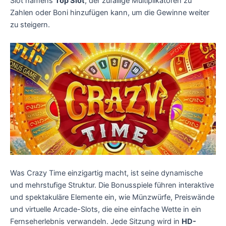
Slot namens
Top Slot
, der zufällige Multiplikatoren zu
Zahlen oder Boni hinzufügen kann, um die Gewinne weiter
zu steigern.
Was Crazy Time einzigartig macht, ist seine dynamische
und mehrstufige Struktur. Die Bonusspiele führen interaktive
und spektakuläre Elemente ein, wie Münzwürfe, Preiswände
und virtuelle Arcade-Slots, die eine einfache Wette in ein
Fernseherlebnis verwandeln. Jede Sitzung wird in
HD-