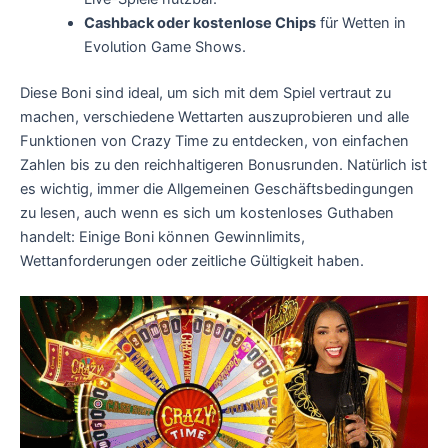
Cashback oder kostenlose Chips
für Wetten in
Evolution Game Shows.
Diese Boni sind ideal, um sich mit dem Spiel vertraut zu
machen, verschiedene Wettarten auszuprobieren und alle
Funktionen von Crazy Time zu entdecken, von einfachen
Zahlen bis zu den reichhaltigeren Bonusrunden. Natürlich ist
es wichtig, immer die Allgemeinen Geschäftsbedingungen
zu lesen, auch wenn es sich um kostenloses Guthaben
handelt: Einige Boni können Gewinnlimits,
Wettanforderungen oder zeitliche Gültigkeit haben.