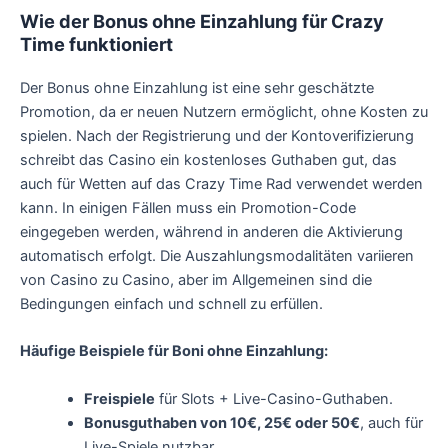
Wie der Bonus ohne Einzahlung für Crazy
Time funktioniert
Der Bonus ohne Einzahlung ist eine sehr geschätzte
Promotion, da er neuen Nutzern ermöglicht, ohne Kosten zu
spielen. Nach der Registrierung und der Kontoverifizierung
schreibt das Casino ein kostenloses Guthaben gut, das
auch für Wetten auf das Crazy Time Rad verwendet werden
kann. In einigen Fällen muss ein Promotion-Code
eingegeben werden, während in anderen die Aktivierung
automatisch erfolgt. Die Auszahlungsmodalitäten variieren
von Casino zu Casino, aber im Allgemeinen sind die
Bedingungen einfach und schnell zu erfüllen.
Häufige Beispiele für Boni ohne Einzahlung:
Freispiele
für Slots + Live-Casino-Guthaben.
Bonusguthaben von 10€, 25€ oder 50€
, auch für
Live-Spiele nutzbar.