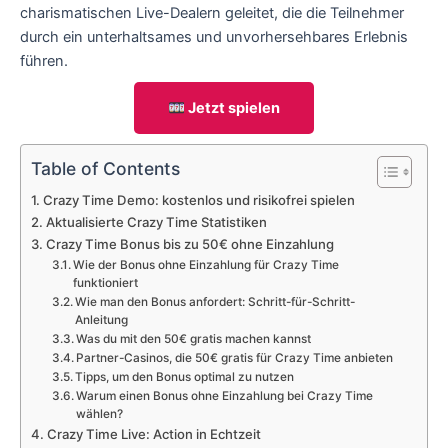
charismatischen Live-Dealern geleitet, die die Teilnehmer
durch ein unterhaltsames und unvorhersehbares Erlebnis
führen.
Jetzt spielen
Table of Contents
Crazy Time Demo: kostenlos und risikofrei spielen
Aktualisierte Crazy Time Statistiken
Crazy Time Bonus bis zu 50€ ohne Einzahlung
Wie der Bonus ohne Einzahlung für Crazy Time
funktioniert
Wie man den Bonus anfordert: Schritt-für-Schritt-
Anleitung
Was du mit den 50€ gratis machen kannst
Partner-Casinos, die 50€ gratis für Crazy Time anbieten
Tipps, um den Bonus optimal zu nutzen
Warum einen Bonus ohne Einzahlung bei Crazy Time
wählen?
Crazy Time Live: Action in Echtzeit