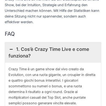
Show, bei der Intuition, Strategie und Erfahrung den
Unterschied machen können. Mit Hilfe der Statistiken kann
deine Sitzung nicht nur spannender, sondern auch
effektiver werden.
FAQ
1. Cos’è Crazy Time Live e come
funziona?
Crazy Time è un game show dal vivo creato da
Evolution, con una ruota gigante, un croupier in diretta
e quattro giochi bonus interattivi. I giocatori
scommettono su numeri o bonus, e una ruota
determina il risultato a ogni round. Grazie ai
moltiplicatori casuali del Top Slot, anche puntate
semplici possono generare vincite elevate.