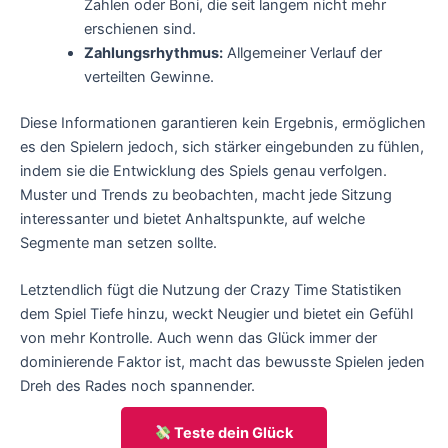
Zahlen oder Boni, die seit langem nicht mehr
erschienen sind.
Zahlungsrhythmus:
Allgemeiner Verlauf der
verteilten Gewinne.
Diese Informationen garantieren kein Ergebnis, ermöglichen
es den Spielern jedoch, sich stärker eingebunden zu fühlen,
indem sie die Entwicklung des Spiels genau verfolgen.
Muster und Trends zu beobachten, macht jede Sitzung
interessanter und bietet Anhaltspunkte, auf welche
Segmente man setzen sollte.
Letztendlich fügt die Nutzung der Crazy Time Statistiken
dem Spiel Tiefe hinzu, weckt Neugier und bietet ein Gefühl
von mehr Kontrolle. Auch wenn das Glück immer der
dominierende Faktor ist, macht das bewusste Spielen jeden
Dreh des Rades noch spannender.
Teste dein Glück