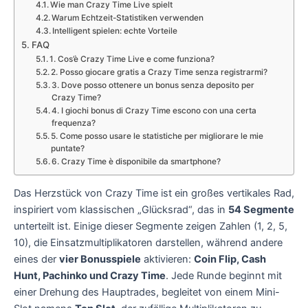
Wie man Crazy Time Live spielt
Warum Echtzeit-Statistiken verwenden
Intelligent spielen: echte Vorteile
FAQ
1. Cos’è Crazy Time Live e come funziona?
2. Posso giocare gratis a Crazy Time senza registrarmi?
3. Dove posso ottenere un bonus senza deposito per
Crazy Time?
4. I giochi bonus di Crazy Time escono con una certa
frequenza?
5. Come posso usare le statistiche per migliorare le mie
puntate?
6. Crazy Time è disponibile da smartphone?
Das Herzstück von Crazy Time ist ein großes vertikales Rad,
inspiriert vom klassischen „Glücksrad“, das in
54 Segmente
unterteilt ist. Einige dieser Segmente zeigen Zahlen (1, 2, 5,
10), die Einsatzmultiplikatoren darstellen, während andere
eines der
vier Bonusspiele
aktivieren:
Coin Flip, Cash
Hunt, Pachinko und Crazy Time
. Jede Runde beginnt mit
einer Drehung des Hauptrades, begleitet von einem Mini-