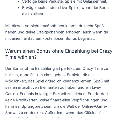
Verfolge keine Verluste: Spiele mit Gelassenheit.
Erwäge auch andere Live-Spiele, wenn der Bonus
dies zulässt.
Mit diesen Vorsichtsmaßnahmen kannst du mehr Spaß
haben und deine Erfolgschancen erhöhen, auch wenn du
mit einem einfachen kostenlosen Bonus beginnst.
Warum einen Bonus ohne Einzahlung bei Crazy
Time wählen?
Der Bonus ohne Einzahlung ist perfekt, um Crazy Time zu
spielen, ohne Risiken einzugehen. Er bietet dir die
Möglichkeit, das Spiel gründlich kennenzulernen, Spaß mit
seinen interaktiven Elementen zu haben und ein Live-
Casino-Erlebnis in völliger Freiheit zu erleben. Er erfordert
keine Kreditkarten, keine finanziellen Verpflichtungen und
kann ein Sprungbrett sein, um die Welt der Online-Game-
Shows zu entdecken. Außerdem, wenn das Glück auf