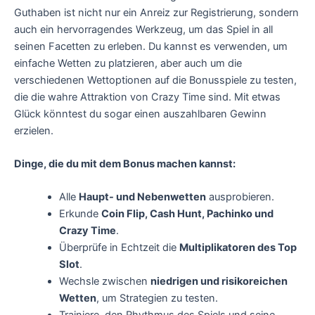
Guthaben ist nicht nur ein Anreiz zur Registrierung, sondern
auch ein hervorragendes Werkzeug, um das Spiel in all
seinen Facetten zu erleben. Du kannst es verwenden, um
einfache Wetten zu platzieren, aber auch um die
verschiedenen Wettoptionen auf die Bonusspiele zu testen,
die die wahre Attraktion von Crazy Time sind. Mit etwas
Glück könntest du sogar einen auszahlbaren Gewinn
erzielen.
Dinge, die du mit dem Bonus machen kannst:
Alle
Haupt- und Nebenwetten
ausprobieren.
Erkunde
Coin Flip, Cash Hunt, Pachinko und
Crazy Time
.
Überprüfe in Echtzeit die
Multiplikatoren des Top
Slot
.
Wechsle zwischen
niedrigen und risikoreichen
Wetten
, um Strategien zu testen.