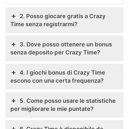
2. Posso giocare gratis a Crazy
Time senza registrarmi?
3. Dove posso ottenere un bonus
senza deposito per Crazy Time?
4. I giochi bonus di Crazy Time
escono con una certa frequenza?
5. Come posso usare le statistiche
per migliorare le mie puntate?
6. Crazy Time è disponibile da