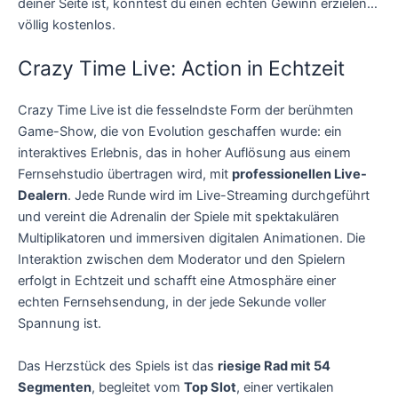
deiner Seite ist, könntest du einen echten Gewinn erzielen…
völlig kostenlos.
Crazy Time Live: Action in Echtzeit
Crazy Time Live ist die fesselndste Form der berühmten
Game-Show, die von Evolution geschaffen wurde: ein
interaktives Erlebnis, das in hoher Auflösung aus einem
Fernsehstudio übertragen wird, mit
professionellen Live-
Dealern
. Jede Runde wird im Live-Streaming durchgeführt
und vereint die Adrenalin der Spiele mit spektakulären
Multiplikatoren und immersiven digitalen Animationen. Die
Interaktion zwischen dem Moderator und den Spielern
erfolgt in Echtzeit und schafft eine Atmosphäre einer
echten Fernsehsendung, in der jede Sekunde voller
Spannung ist.
Das Herzstück des Spiels ist das
riesige Rad mit 54
Segmenten
, begleitet vom
Top Slot
, einer vertikalen