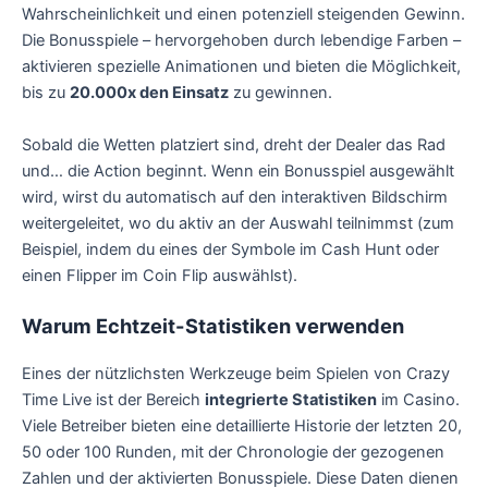
Wahrscheinlichkeit und einen potenziell steigenden Gewinn.
Die Bonusspiele – hervorgehoben durch lebendige Farben –
aktivieren spezielle Animationen und bieten die Möglichkeit,
bis zu
20.000x den Einsatz
zu gewinnen.
Sobald die Wetten platziert sind, dreht der Dealer das Rad
und… die Action beginnt. Wenn ein Bonusspiel ausgewählt
wird, wirst du automatisch auf den interaktiven Bildschirm
weitergeleitet, wo du aktiv an der Auswahl teilnimmst (zum
Beispiel, indem du eines der Symbole im Cash Hunt oder
einen Flipper im Coin Flip auswählst).
Warum Echtzeit-Statistiken verwenden
Eines der nützlichsten Werkzeuge beim Spielen von Crazy
Time Live ist der Bereich
integrierte Statistiken
im Casino.
Viele Betreiber bieten eine detaillierte Historie der letzten 20,
50 oder 100 Runden, mit der Chronologie der gezogenen
Zahlen und der aktivierten Bonusspiele. Diese Daten dienen