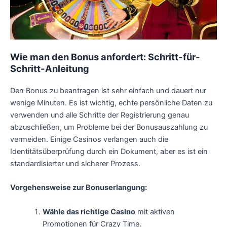
Wie man den Bonus anfordert: Schritt-für-
Schritt-Anleitung
Den Bonus zu beantragen ist sehr einfach und dauert nur
wenige Minuten. Es ist wichtig, echte persönliche Daten zu
verwenden und alle Schritte der Registrierung genau
abzuschließen, um Probleme bei der Bonusauszahlung zu
vermeiden. Einige Casinos verlangen auch die
Identitätsüberprüfung durch ein Dokument, aber es ist ein
standardisierter und sicherer Prozess.
Vorgehensweise zur Bonuserlangung:
Wähle das richtige Casino
mit aktiven
Promotionen für Crazy Time.