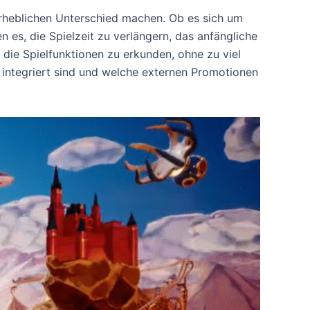
rheblichen Unterschied machen. Ob es sich um
es, die Spielzeit zu verlängern, das anfängliche
die Spielfunktionen zu erkunden, ohne zu viel
e integriert sind und welche externen Promotionen