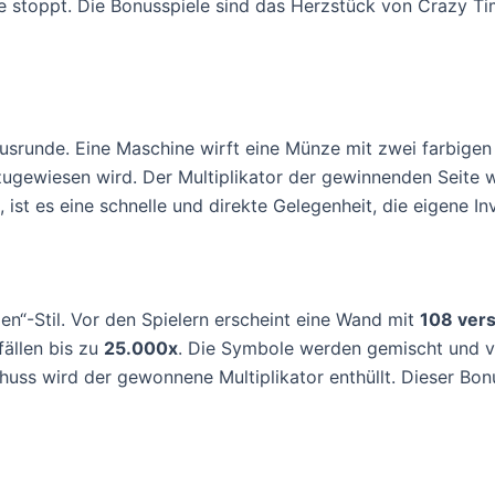
 stoppt. Die Bonusspiele sind das Herzstück von Crazy Ti
usrunde. Eine Maschine wirft eine Münze mit zwei farbigen 
 zugewiesen wird. Der Multiplikator der gewinnenden Seite 
t es eine schnelle und direkte Gelegenheit, die eigene Inv
en“-Stil. Vor den Spielern erscheint eine Wand mit
108 ver
fällen bis zu
25.000x
. Die Symbole werden gemischt und ver
uss wird der gewonnene Multiplikator enthüllt. Dieser Bon