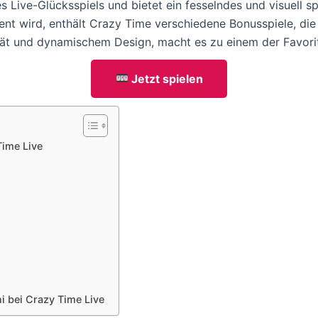
Live-Glücksspiels und bietet ein fesselndes und visuell s
nt wird, enthält Crazy Time verschiedene Bonusspiele, die
lität und dynamischem Design, macht es zu einem der Favori
Jetzt spielen
Time Live
i bei Crazy Time Live