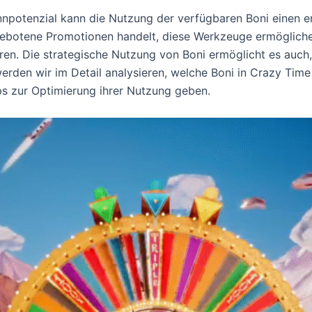
potenzial kann die Nutzung der verfügbaren Boni einen e
ebotene Promotionen handelt, diese Werkzeuge ermöglichen 
en. Die strategische Nutzung von Boni ermöglicht es auch, 
 werden wir im Detail analysieren, welche Boni in Crazy Tim
s zur Optimierung ihrer Nutzung geben.