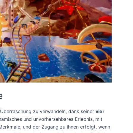
e
le Überraschung zu verwandeln, dank seiner
vier
namisches und unvorhersehbares Erlebnis, mit
Merkmale, und der Zugang zu ihnen erfolgt, wenn