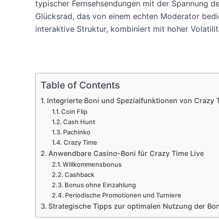
typischer Fernsehsendungen mit der Spannung des 
Glücksrad, das von einem echten Moderator bedie
interaktive Struktur, kombiniert mit hoher Volati
Table of Contents
Integrierte Boni und Spezialfunktionen von Crazy 
Coin Flip
Cash Hunt
Pachinko
Crazy Time
Anwendbare Casino-Boni für Crazy Time Live
Willkommensbonus
Cashback
Bonus ohne Einzahlung
Periodische Promotionen und Turniere
Strategische Tipps zur optimalen Nutzung der Bon