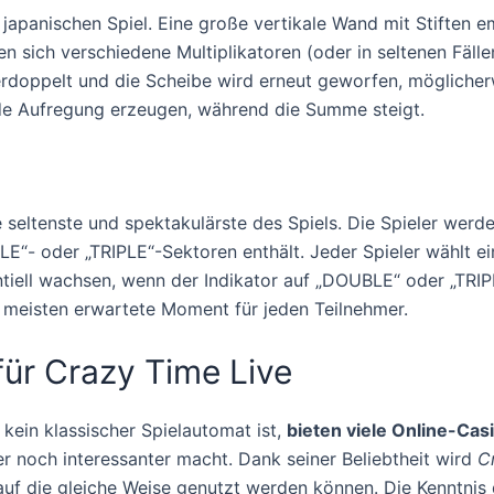
 japanischen Spiel. Eine große vertikale Wand mit Stiften e
 sich verschiedene Multiplikatoren (oder in seltenen Fäll
verdoppelt und die Scheibe wird erneut geworfen, möglicher
nde Aufregung erzeugen, während die Summe steigt.
ie seltenste und spektakulärste des Spiels. Die Spieler werd
E“- oder „TRIPLE“-Sektoren enthält. Jeder Spieler wählt ei
tiell wachsen, wenn der Indikator auf „DOUBLE“ oder „TRIP
m meisten erwartete Moment für jeden Teilnehmer.
ür Crazy Time Live
kein klassischer Spielautomat ist,
bieten viele Online-Casi
ler noch interessanter macht. Dank seiner Beliebtheit wird
C
uf die gleiche Weise genutzt werden können. Die Kenntnis d