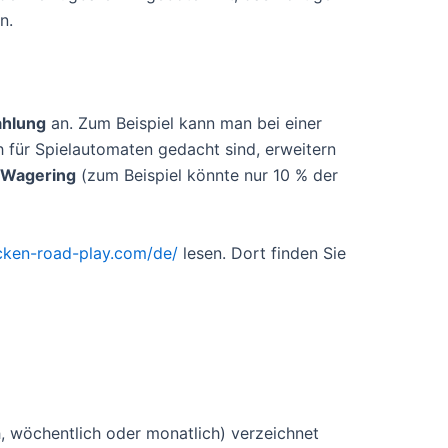
n.
ahlung
an. Zum Beispiel kann man bei einer
h für Spielautomaten gedacht sind, erweitern
s Wagering
(zum Beispiel könnte nur 10 % der
icken-road-play.com/de/
lesen. Dort finden Sie
h, wöchentlich oder monatlich) verzeichnet