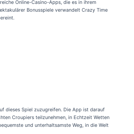
lreiche Online-Casino-Apps, die es in ihrem
spektakulärer Bonusspiele verwandelt Crazy Time
ereint.
uf dieses Spiel zuzugreifen. Die App ist darauf
chten Croupiers teilzunehmen, in Echtzeit Wetten
 bequemste und unterhaltsamste Weg, in die Welt