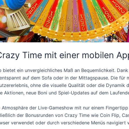
Crazy Time mit einer mobilen Ap
 bietet ein unvergleichliches Maß an Bequemlichkeit. Dank
n, entspannt auf dem Sofa oder in der Mittagspause. Die fü
nutzererlebnis, ohne die visuelle Qualität oder die Dynamik 
ve Aktionen, neue Boni und Spiel-Updates auf dem Laufende
 die Atmosphäre der Live-Gameshow mit nur einem Fingertipp
hließlich der Bonusrunden von Crazy Time wie Coin Flip, C
rowser verwendet oder durch verschiedene Menüs navigiert