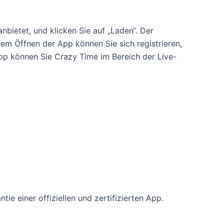
bietet, und klicken Sie auf „Laden“. Der
em Öffnen der App können Sie sich registrieren,
App können Sie Crazy Time im Bereich der Live-
tie einer offiziellen und zertifizierten App.