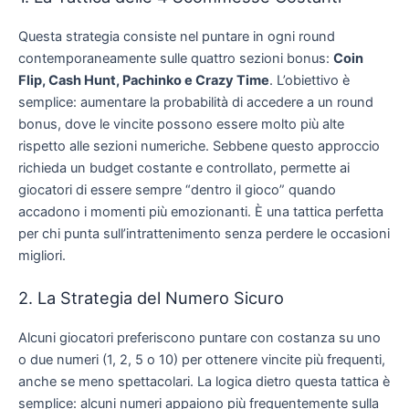
Questa strategia consiste nel puntare in ogni round
contemporaneamente sulle quattro sezioni bonus:
Coin
Flip, Cash Hunt, Pachinko e Crazy Time
. L’obiettivo è
semplice: aumentare la probabilità di accedere a un round
bonus, dove le vincite possono essere molto più alte
rispetto alle sezioni numeriche. Sebbene questo approccio
richieda un budget costante e controllato, permette ai
giocatori di essere sempre “dentro il gioco” quando
accadono i momenti più emozionanti. È una tattica perfetta
per chi punta sull’intrattenimento senza perdere le occasioni
migliori.
2. La Strategia del Numero Sicuro
Alcuni giocatori preferiscono puntare con costanza su uno
o due numeri (1, 2, 5 o 10) per ottenere vincite più frequenti,
anche se meno spettacolari. La logica dietro questa tattica è
semplice: alcuni numeri appaiono più frequentemente sulla