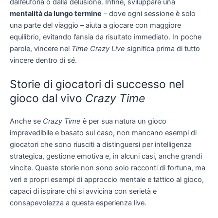
dall’euforia o dalla delusione. Infine, sviluppare una
mentalità da lungo termine
– dove ogni sessione è solo
una parte del viaggio – aiuta a giocare con maggiore
equilibrio, evitando l’ansia da risultato immediato. In poche
parole, vincere nel
Time Crazy Live
significa prima di tutto
vincere dentro di sé.
Storie di giocatori di successo nel
gioco dal vivo
Crazy Time
Anche se
Crazy Time
è per sua natura un gioco
imprevedibile e basato sul caso, non mancano esempi di
giocatori che sono riusciti a distinguersi per intelligenza
strategica, gestione emotiva e, in alcuni casi, anche grandi
vincite. Queste storie non sono solo racconti di fortuna, ma
veri e propri esempi di approccio mentale e tattico al gioco,
capaci di ispirare chi si avvicina con serietà e
consapevolezza a questa esperienza live.