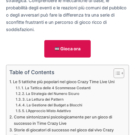
strategica. Comprendere le meccaniche di base, le
probabilità degli eventi e le reazioni più comuni del pubblico
o degli avversari può fare la differenza tra una serie di
sconfitte frustranti e un percorso di gioco ricco di
soddisfazioni.
Gioca ora
Table of Contents
Le 5 tattiche più popolari nel gioco Crazy Time Live Uni
1. La Tattica delle 4 Scommesse Costanti
2. La Strategia del Numero Sicuro
3. La Lettura dei Pattern
4. La Gestione del Budget a Blocchi
5. L’Approccio Misto Adattivo
Come sintonizzarsi psicologicamente per un gioco di
successo in Time Crazy Live
Storie di giocatori di successo nel gioco dal vivo Crazy